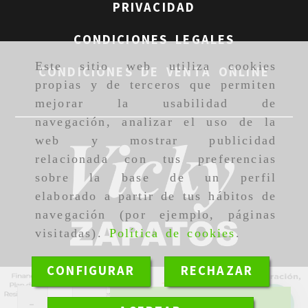
PRIVACIDAD
CONDICIONES LEGALES
Este sitio web utiliza cookies
CONDICIONES DE VENTA ONLINE
propias y de terceros que permiten
mejorar la usabilidad de
navegación, analizar el uso de la
web y mostrar publicidad
relacionada con tus preferencias
sobre la base de un perfil
elaborado a partir de tus hábitos de
navegación (por ejemplo, páginas
visitadas).
Política de cookies
.
CONFIGURAR
RECHAZAR
-
+
Añadir