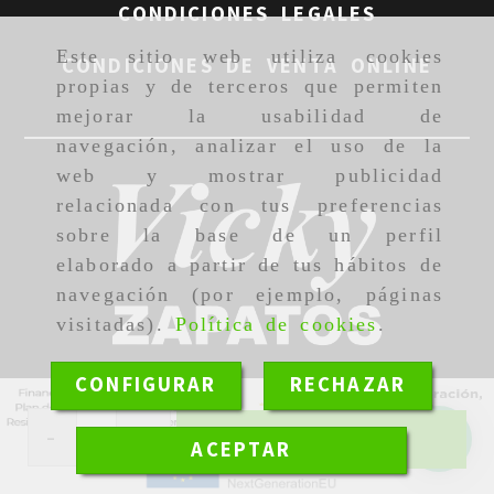
CONDICIONES LEGALES
Este sitio web utiliza cookies
CONDICIONES DE VENTA ONLINE
propias y de terceros que permiten
mejorar la usabilidad de
navegación, analizar el uso de la
web y mostrar publicidad
relacionada con tus preferencias
sobre la base de un perfil
elaborado a partir de tus hábitos de
navegación (por ejemplo, páginas
visitadas).
Política de cookies
.
CONFIGURAR
RECHAZAR
-
+
Añadir
ACEPTAR