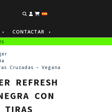
Identifícate
S
CONTACTAR
es
jer
ña
ras Cruzadas – Vegana
ER REFRESH
NEGRA CON
 TIRAS