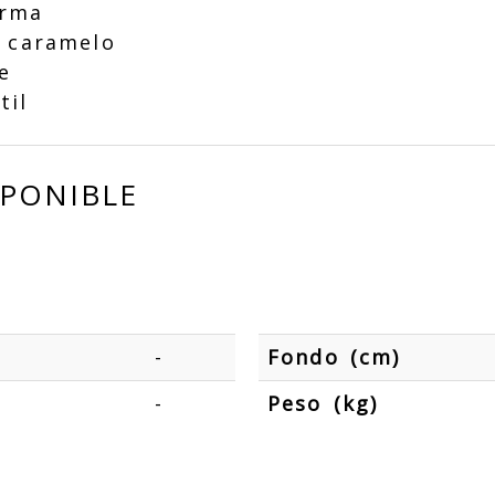
orma
 caramelo
e
til
SPONIBLE
-
Fondo (cm)
-
Peso (kg)