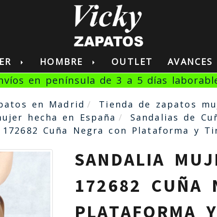
JER
HOMBRE
OUTLET
AVANCE
nvíos en península de 3 a 5 días laborabl
patos en Madrid
Tienda de zapatos mu
ujer hecha en España
Sandalias de Cu
 172682 Cuña Negra con Plataforma y Ti
SANDALIA MUJ
172682 CUÑA 
PLATAFORMA Y