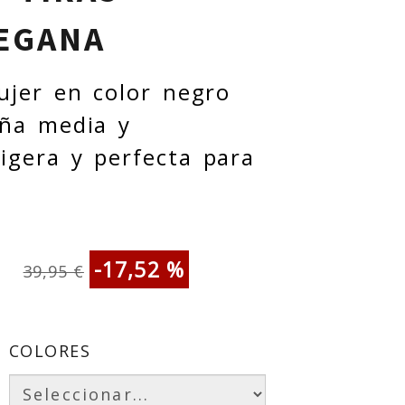
EGANA
ujer en color negro
uña media y
igera y perfecta para
-17,52 %
39,95 €
COLORES