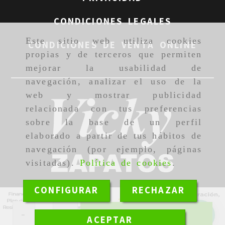
CONDICIONES LEGALES
Este sitio web utiliza cookies
CONDICIONES DE VENTA ONLINE
propias y de terceros que permiten
mejorar la usabilidad de
navegación, analizar el uso de la
web y mostrar publicidad
relacionada con tus preferencias
sobre la base de un perfil
elaborado a partir de tus hábitos de
navegación (por ejemplo, páginas
visitadas).
Política de cookies
.
CONFIGURAR
RECHAZAR
-
+
Añadir
ACEPTAR